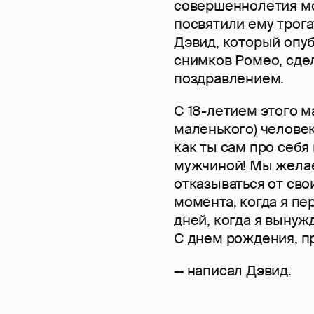
совершеннолетия м
посвятили ему трог
Дэвид, который опу
снимков Ромео, сдел
поздравлением.
С 18-летием этого м
маленького) человек
как ты сам про себя
мужчиной! Мы желае
отказываться от сво
момента, когда я пе
дней, когда я вынуж
С днем рождения, п
— написал Дэвид.