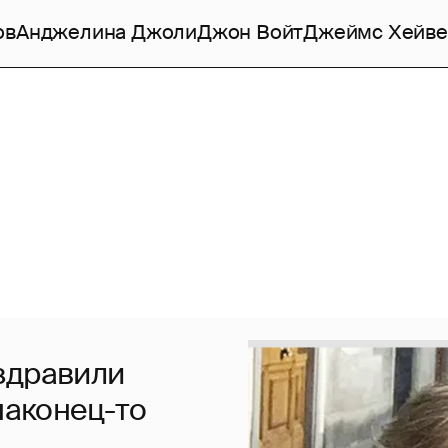
ов
Анджелина Джоли
Джон Войт
Джеймс Хейве
здравили
наконец-то