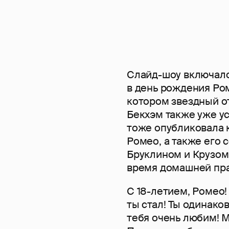
Слайд-шоу включало
в день рождения Ром
котором звездный о
Бекхэм также уже ус
тоже опубликовала 
Ромео, а также его 
Бруклином и Крузом
время домашней пра
С 18-летием, Ромео
ты стал! Ты одинако
тебя очень любим! 