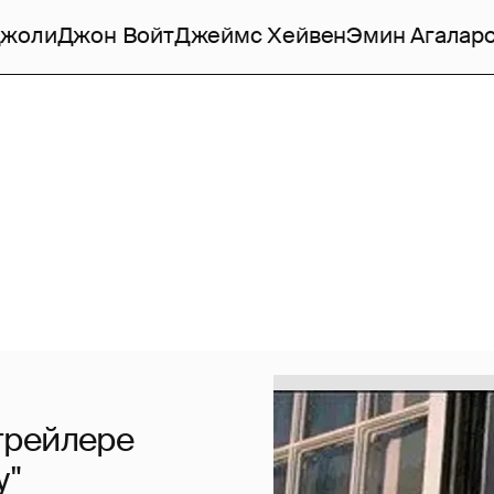
Джоли
Джон Войт
Джеймс Хейвен
Эмин Агалар
трейлере
у"