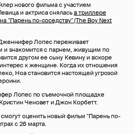
йлер нового фильма с участием
 Певица и актриса снялась
в триллере
а "Парень по-соседству" (The Boy Next
 Дженнифер Лопес переживает
м и знакомится с парнем, живущим по
овится другом ее сыну Кевину и вскоре
 интерес к женщине. Когда их отношения
леко, Ноа становится настоящей угрозой
ероини.
фер Лопес по съемочной площадке
 Кристин Ченовет и Джон Корбетт.
 смогут оценить новый фильм "Парень по-
трах с 26 марта.