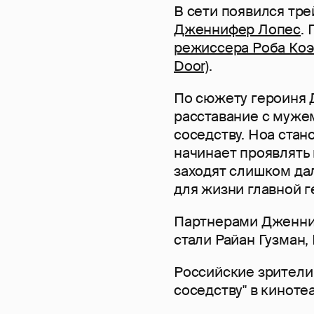
В сети появился тре
Дженнифер Лопес
.
режиссера Роба Коэн
Door)
.
По сюжету героиня
расставание с муже
соседству. Ноа стан
начинает проявлять
заходят слишком да
для жизни главной г
Партнерами Дженни
стали Райан Гузман,
Российские зрители
соседству" в кинотеа