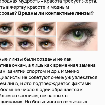
народная мудрость – красота требует жертв.
ть в жертву красоте и модным
оровье?
Вредны ли контактные линзы?
ные линзы были созданы не как
тива очкам, а лишь как временная замена
ан, занятий спортом и др.). Именно
циалисты не советуют очень уж увлекаться
м линз, и это подтверждается фактами –
 большее число людей обращается к
блем со зрением, связанных с
щниками». Но большинство серьезных