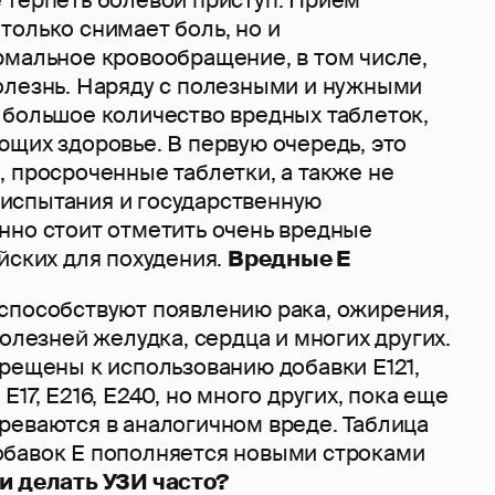
 терпеть болевой приступ. Прием
только снимает боль, но и
рмальное кровообращение, в том числе,
олезнь. Наряду с полезными и нужными
 большое количество вредных таблеток,
щих здоровье. В первую очередь, это
 просроченные таблетки, а также не
испытания и государственную
нно стоит отметить очень вредные
йских для похудения.
Вредные Е
способствуют появлению рака, ожирения,
болезней желудка, сердца и многих других.
прещены к использованию добавки Е121,
8, Е17, Е216, Е240, но много других, пока еще
реваются в аналогичном вреде. Таблица
бавок Е пополняется новыми строками
и делать УЗИ часто?