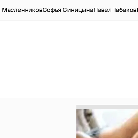
 Масленников
Софья Синицына
Павел Табаков