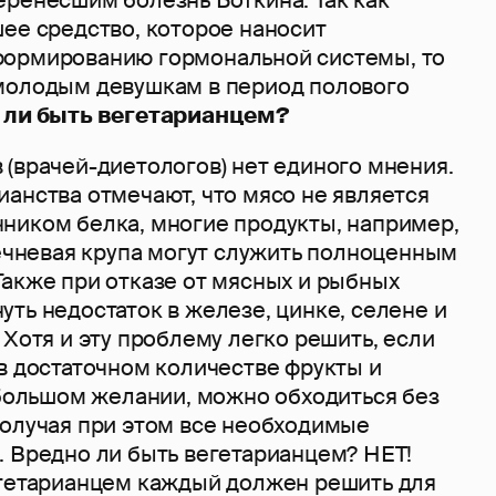
еренесшим болезнь Боткина. Так как
ее средство, которое наносит
формированию гормональной системы, то
молодым девушкам в период полового
 ли быть вегетарианцем?
(врачей-диетологов) нет единого мнения.
анства отмечают, что мясо не является
ником белка, многие продукты, например,
речневая крупа могут служить полноценным
Также при отказе от мясных и рыбных
ть недостаток в железе, цинке, селене и
 Хотя и эту проблему легко решить, если
в достаточном количестве фрукты и
 большом желании, можно обходиться без
получая при этом все необходимые
. Вредно ли быть вегетарианцем? НЕТ!
егетарианцем каждый должен решить для