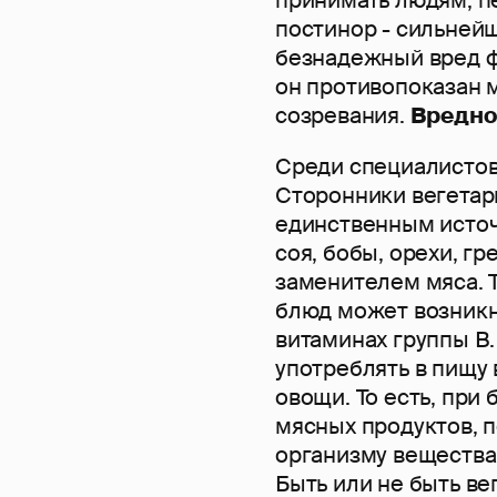
принимать людям, п
постинор - сильнейш
безнадежный вред 
он противопоказан 
созревания.
Вредно
Среди специалистов 
Сторонники вегетари
единственным источ
соя, бобы, орехи, г
заменителем мяса. 
блюд может возникну
витаминах группы В.
употреблять в пищу 
овощи. То есть, при
мясных продуктов, 
организму вещества
Быть или не быть в