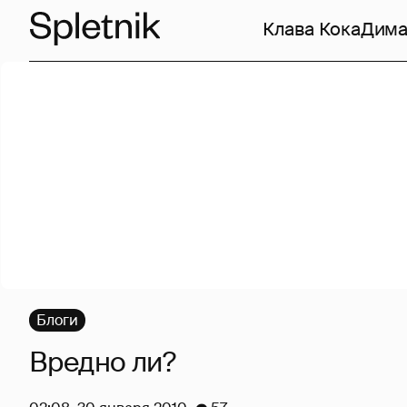
Клава Кока
Дима
Блоги
Вредно ли?