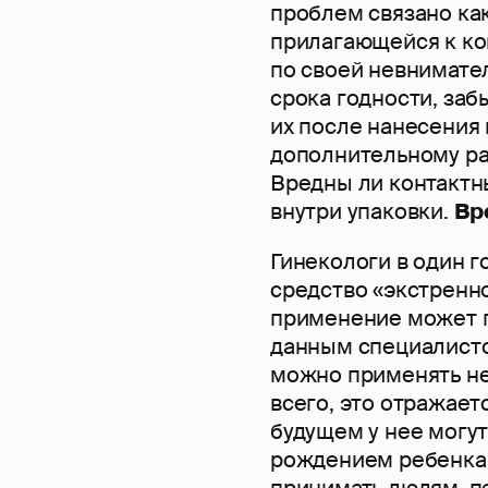
проблем связано ка
прилагающейся к кон
по своей невнимате
срока годности, заб
их после нанесения 
дополнительному ра
Вредны ли контактн
внутри упаковки.
Вр
Гинекологи в один го
средство «экстренно
применение может п
данным специалистов
можно применять не
всего, это отражае
будущем у нее могут
рождением ребенка.