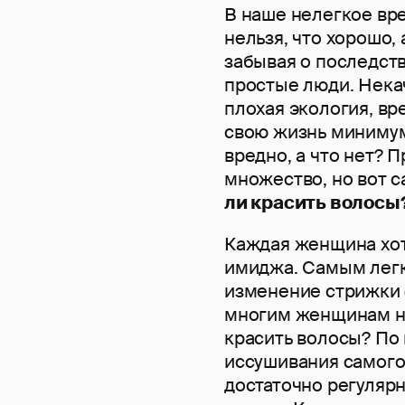
В наше нелегкое вре
нельзя, что хорошо, 
забывая о последстви
простые люди. Нека
плохая экология, в
свою жизнь минимум 
вредно, а что нет?
множество, но вот с
ли красить волосы
Каждая женщина хот
имиджа. Самым легк
изменение стрижки (
многим женщинам не
красить волосы? По
иссушивания самого 
достаточно регуляр