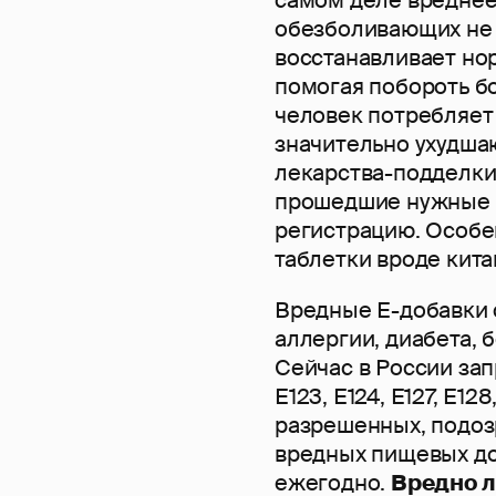
самом деле вреднее
обезболивающих не 
восстанавливает но
помогая побороть б
человек потребляет
значительно ухудшаю
лекарства-подделки,
прошедшие нужные 
регистрацию. Особе
таблетки вроде кита
Вредные Е-добавки 
аллергии, диабета, 
Сейчас в России за
Е123, Е124, Е127, Е12
разрешенных, подоз
вредных пищевых до
ежегодно.
Вредно л