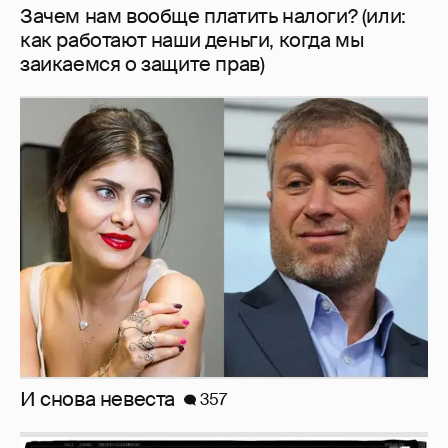
И снова невеста
357