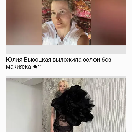
Журналистка Сулим примерила новый
образ
6