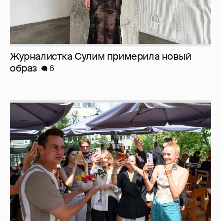
Анастасия Гребенкина, Женя Малахова,
Оксана Русланова и другие гости
фестиваля «Баланс вкуса и ритма»:
рассматриваем летние образы