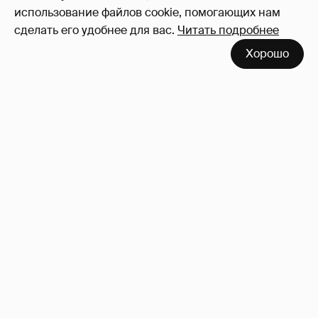
Войдите в аккаунт
, чтобы читать и
использование файлов cookie, помогающих нам
оставлять комментарии
сделать его удобнее для вас.
Читать подробнее
Хорошо
Сколько Собчак заплатит за архив своей
перeписки в Telegram?
3