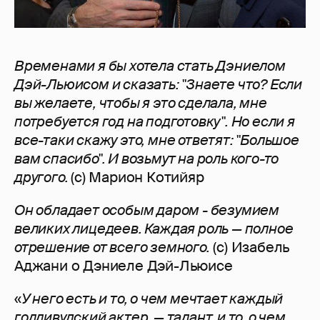
Временами я бы хотела стать Дэниелом
Дэй-Льюисом и сказать: "Знаете что? Если
вы желаете, чтобы я это сделала, мне
потребуется год на подготовку". Но если я
все-таки скажу это, мне ответят: "Большое
вам спасибо". И возьмут на роль кого-то
другого.
(с) Марион Котийяр
Он обладает особым даром - безумием
великих лицедеев. Каждая роль — полное
отрешение от всего земного.
(с) Изабель
Аджани о Дэниеле Дэй-Льюисе
«
У него есть и то, о чем мечтает каждый
голливудский актер, — талант, и то, о чем