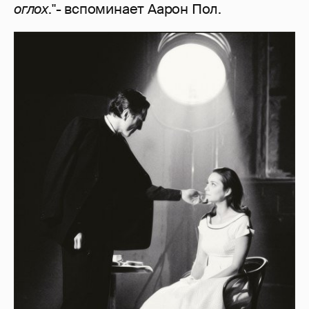
оглох
."- вспоминает Аарон Пол.