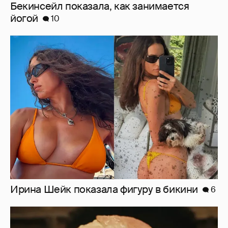
Бекинсейл показала, как занимается
йогой
10
Ирина Шейк показала фигуру в бикини
6