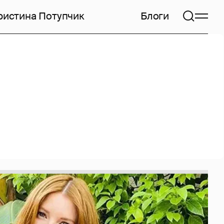
ристина Потупчик
Блоги