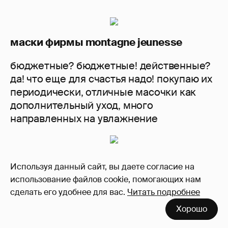
маски фирмы montagne jeunesse
бюджетные? бюджетные! действенные?
да! что еще для счастья надо! покупаю их
периодически, отличные масочки как
дополнительный уход, много
направленных на увлажнение
Используя данный сайт, вы даете согласие на
тканевые маски kracie
использование файлов cookie, помогающих нам
сделать его удобнее для вас.
Читать подробнее
я наслышана, что почти все японские/
корейские тканевые маски дают
Хорошо
отличный эффект, но как-то так