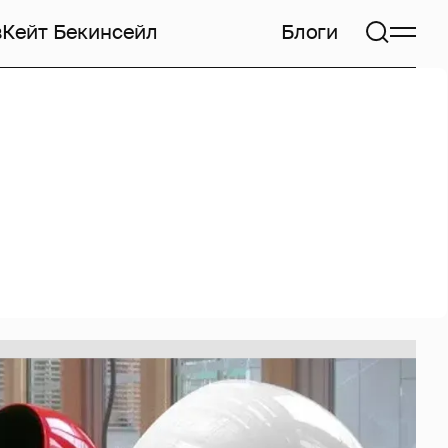
в
Кейт Бекинсейл
Блоги