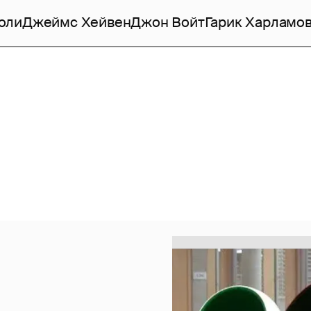
оли
Джеймс Хейвен
Джон Войт
Гарик Харламо