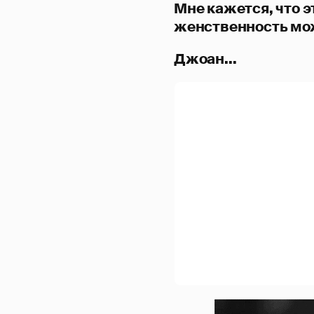
Мне кажется, что э
женственность мож
Джоан...