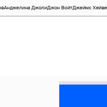
ов
Анджелина Джоли
Джон Войт
Джеймс Хейве