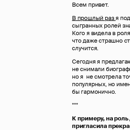
Всем привет.
В прошлый раз
я по
сыгранных ролей зн
Кого я видела в рол
что даже страшно ст
случится.
Сегодня я предлагаю
не снимали биограф
но я не смотрела то
популярных, но имен
бы гармонично.
***
К примеру, на роль
пригласила прекра