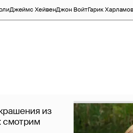
оли
Джеймс Хейвен
Джон Войт
Гарик Харламо
украшения из
: смотрим