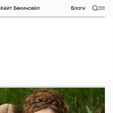
в
Кейт Бекинсейл
Блоги