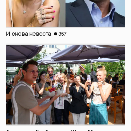
И снова невеста
357