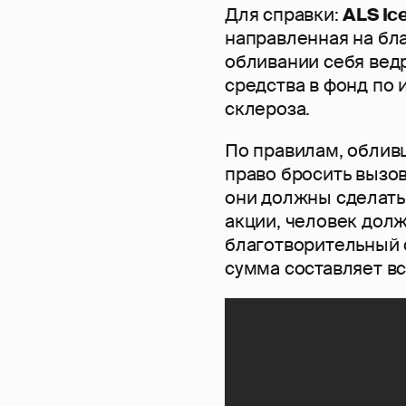
Для справки:
ALS Ic
направленная на бл
обливании себя вед
средства в фонд по
склероза.
По правилам, облив
право бросить вызов
они должны сделать 
акции, человек дол
благотворительный ф
сумма cоставляет вс