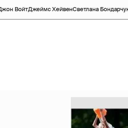
Джон Войт
Джеймс Хейвен
Светлана Бондарчу