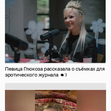
Певица Глюкоза рассказала о съёмках для
эротического журнала
3
Юлия Высоцкая выложила селфи без
макияжа
2