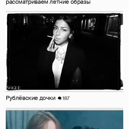
Рублёвские дочки
187
Неужели правда?
143