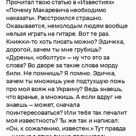
Прочитал твою статью в «Известиях»
«Почему Макаревича необходимо
наказать». Расстроился страшно.
Оказывается, немолодым людям вообще
нельзя играть на гитаре. Вот те раз.
Книжки-то хоть писать можно? Эдичкка,
дорогой, зачем ты мне грубишь?
«Дурень», «оболтус» — ну что это за
слова? Во дворе за такие слова морду
били. Не помнишь? Я помню. Эдичка,
зачем ты множишь уже подтухшую ложь
про мой вояж на Украину? Ведь знаешь,
что вранье, а множишь. А если вдруг не
знаешь — может, сначала
поинтересоваться? Или тебя так печалит
моя известность? Ты же так и написал:
«Он, к сожалению, известен.» Тут правда