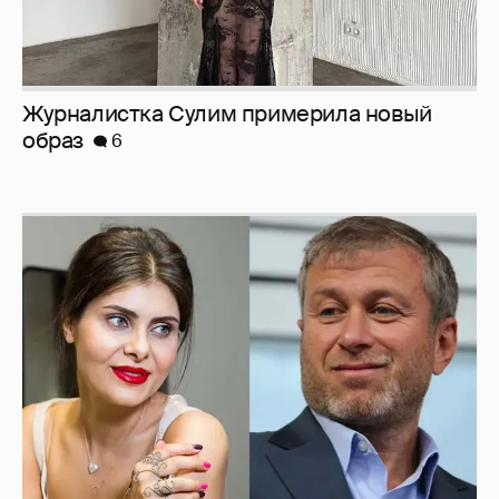
И снова невеста
357