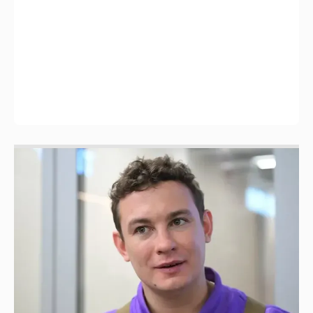
Никита Кологривый высказался насчёт
ИИ
1