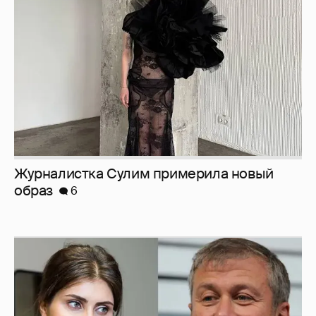
образ
6
И снова невеста
357