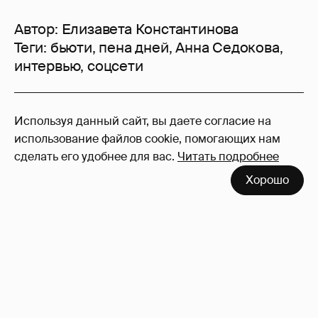
Автор:
Елизавета Константинова
Теги:
бьюти
,
пена дней
,
Анна Седокова
,
интервью
,
соцсети
38
Используя данный сайт, вы даете согласие на
Войдите в аккаунт
, чтобы читать и
использование файлов cookie, помогающих нам
оставлять комментарии
сделать его удобнее для вас.
Читать подробнее
Хорошо