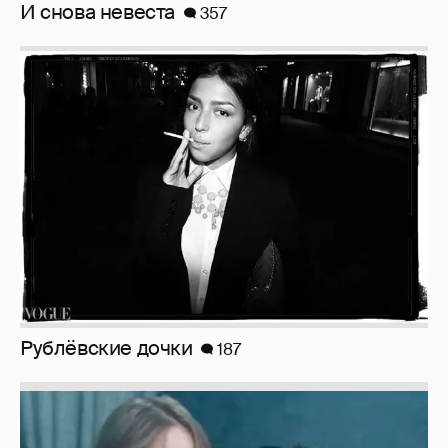
И снова невеста
357
Рублёвские дочки
187