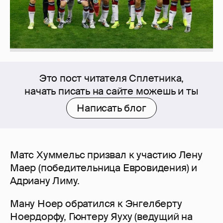
Это пост читателя Сплетника,
начать писать на сайте можешь и ты
Написать блог
Матс Хуммельс призвал к участию Лену
Маер (победительница Евровидения) и
Адриану Лиму.
Ману Ноер обратился к Энгелберту
Ноердорфу, Гюнтеру Яуху (ведущий на