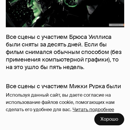
Все сцены с участием Брюса Уиллиса
были сняты за десять дней. Если бы
фильм снимался обычным способом (без
применения компьютерной графики), то
на это ушло бы пять недель.
Все сцены с участием Микки Рурка были
отсняты за 2-2,5 недели; с участием
Используя данный сайт, вы даете согласие на
Бенисио Дель Торо – за 4 дня; Джейми
использование файлов cookie, помогающих нам
Кинг – 1,5 дня; Бриттани Мерфи – 1 день.
сделать его удобнее для вас.
Читать подробнее
Хорошо
Роберт Родригес и Квентин Тарантино —
закадычные друзья. Частенько они