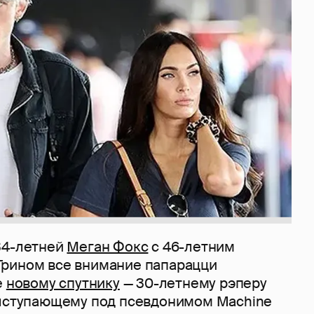
4-летней
Меган Фокс
с 46-летним
рином все внимание папарацци
е
новому спутнику
— 30-летнему рэперу
ыступающему под псевдонимом Machine