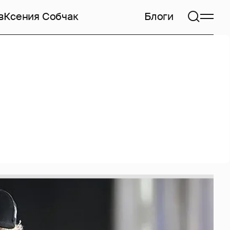
в
Ксения Собчак
Блоги