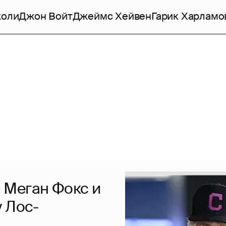
жоли
Джон Войт
Джеймс Хейвен
Гарик Харламо
 Меган Фокс и
 Лос-