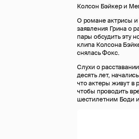
Колсон Бэйкер и Ме
О романе актрисы и 
заявления Грина о р
пары обсудить эту но
клипа Колсона Бэйке
снялась Фокс.
Слухи о расставании
десять лет, началис
что актеры живут в 
чтобы проводить вр
шестилетним Боди и