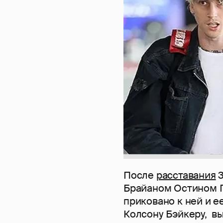
После
расставания
3
Брайаном Остином Г
приковано к ней и е
Колсону Бэйкеру, в