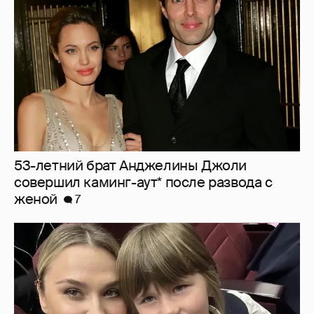
совершил каминг-аут* после развода с
женой
7
"Не буду её никуда пропихивать". Пелагея
высказалась о будущем дочери, из-за
которой судилась с бывшим мужем
2