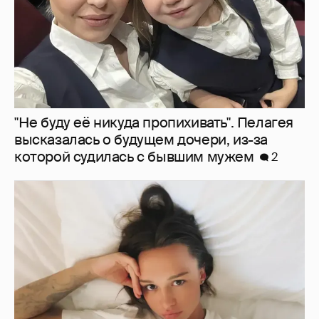
Молится о поездке на Бали: Диана
Шурыгина воцерковилась в СИЗО
5