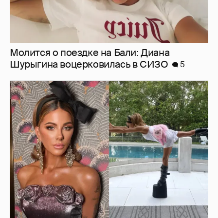
Ботинки на высокой платформе и
крашеный кот-компаньон: 53-летняя Кейт
Бекинсейл показала, как занимается
йогой
12