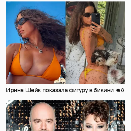
Ирина Шейк показала фигуру в бикини
8
"Оплаченный алиментами хейт". Полина
Диброва снова высказалась о бывшей
жене своего возлюбленного
32