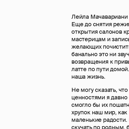
Лейла Мачавариани 
Еще до снятия режим
открытия салонов кр
мастерицам и записы
желающих почистить
банально это ни зву
возвращения к прив
латте по пути домой
наша жизнь.
Не могу сказать, чт
ценностями я давно
смогло бы их пошатну
хрупок наш мир, как
маленькие радости.
скучать по родным, 