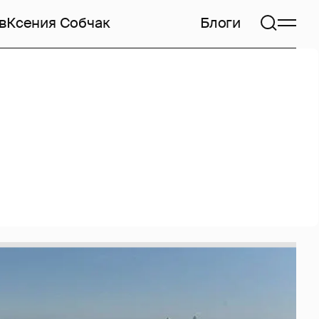
в
Ксения Собчак
Блоги