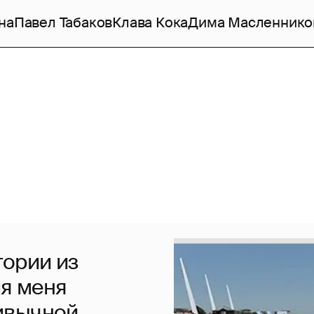
на
Павел Табаков
Клава Кока
Дима Масленнико
тории из
ля меня
ивычной