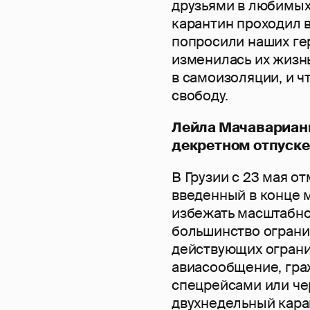
друзьями в любимых
карантин проходил в
попросили наших ге
изменилась их жизн
в самоизоляции, и ч
свободу.
Лейла Мачавариани
декретном отпуске,
В Грузии с 23 мая 
введенный в конце м
избежать масштабно
большинство ограни
действующих ограни
авиасообщение, гра
спецрейсами или че
двухнедельный кара