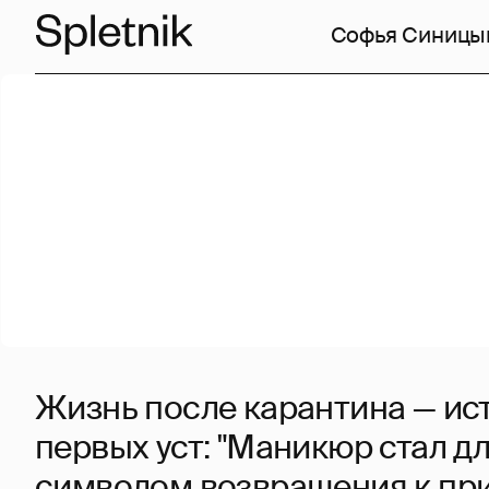
Софья Синицы
Жизнь после карантина — ис
первых уст: "Маникюр стал д
символом возвращения к пр