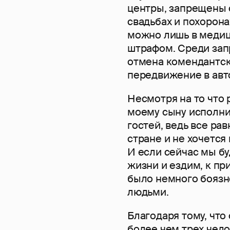
центры, запрещены с
свадьбах и похорона
можно лишь в медиц
штрафом. Среди запр
отмена комендантског
передвижение в авт
Несмотря на то что 
моему сыну исполни
гостей, ведь все ра
стране и не хочется
И если сейчас мы б
жизни и ездим, к при
было немного боязн
людьми.
Благодаря тому, что
более чем трех чело