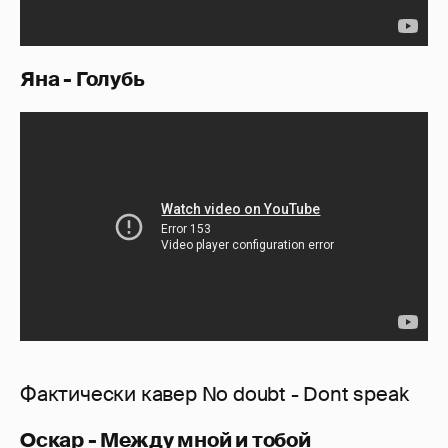
Яна - Голубь
Фактически кавер No doubt - Dont speak
Оскар - Между мной и тобой