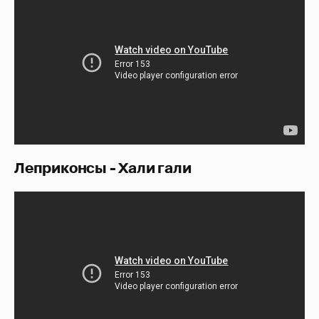
Леприконсы - Хали гали