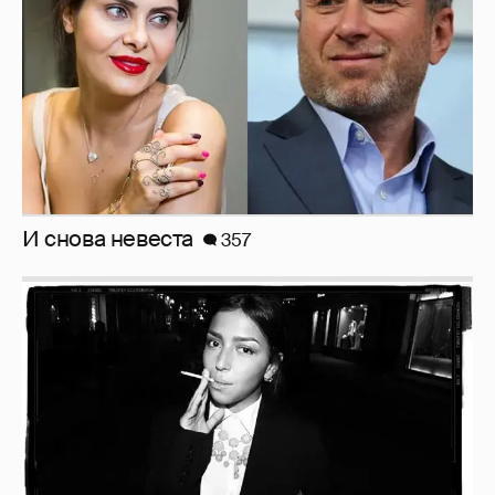
И снова невеста
357