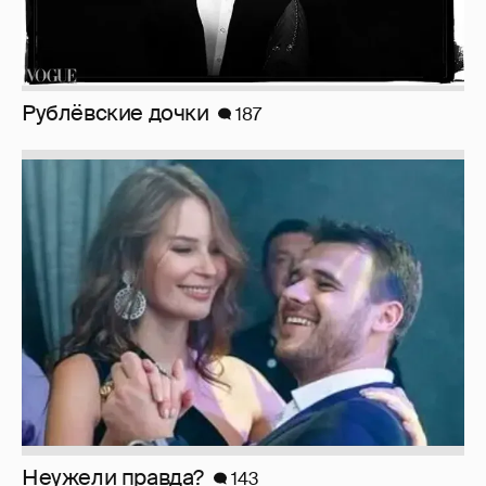
Рублёвские дочки
187
Неужели правда?
143