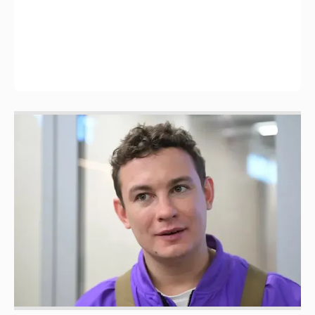
Никита Кологривый высказался насчёт
ИИ
1