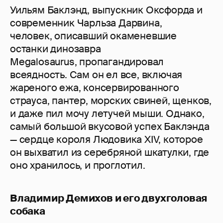
Уильям Баклэнд, выпускник Оксфорда и
современник Чарльза Дарвина,
человек, описавший окаменевшие
останки динозавра
Megalosaurus, пропагандировал
всеядность. Сам он ел все, включая
жареного ежа, консервированного
страуса, пантер, морских свиней, щенков,
и даже пил мочу летучей мыши. Однако,
самый большой вкусовой успех Баклэнда
— сердце короля Людовика XIV, которое
он выхватил из серебряной шкатулки, где
оно хранилось, и проглотил.
Владимир Демихов и его двухголовая
собака