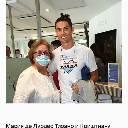
Мария де Лурдес Тирано и Криштиану