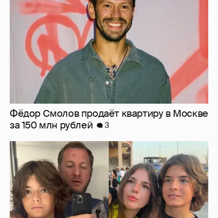
за 150 млн рублей
3
Резо Гигинеишвили показал новые фото с
детьми от Надежды Михалковой