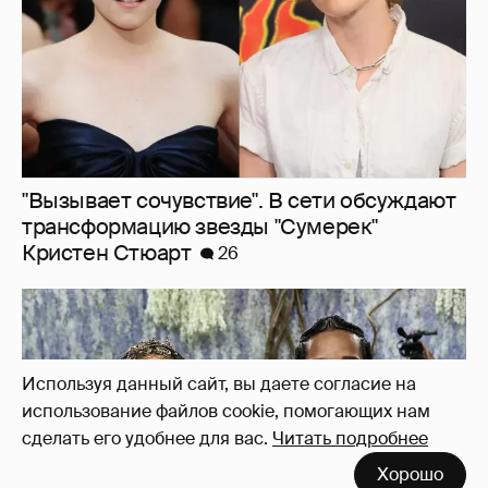
A$AP Rocky проговорился, что Рианна
работает над новым альбомом
4
Используя данный сайт, вы даете согласие на
использование файлов cookie, помогающих нам
сделать его удобнее для вас.
Читать подробнее
Максим Матвеев проводит время в походе
Хорошо