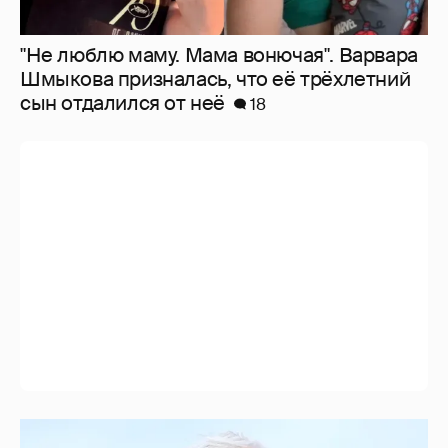
Режиссёр Джеймс Кэмерон заговорил о
завершении своей карьеры