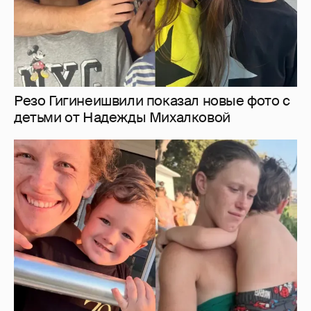
"Не люблю маму. Мама вонючая". Варвара
Шмыкова призналась, что её трёхлетний
сын отдалился от неё
18