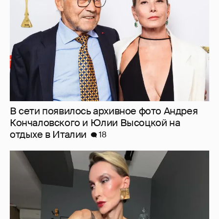
Кончаловского и Юлии Высоцкой на
отдыхе в Италии
18
"Люблю своё тело". 52-летняя Наталья
Максимова показала фигуру в "голых"
образах
63