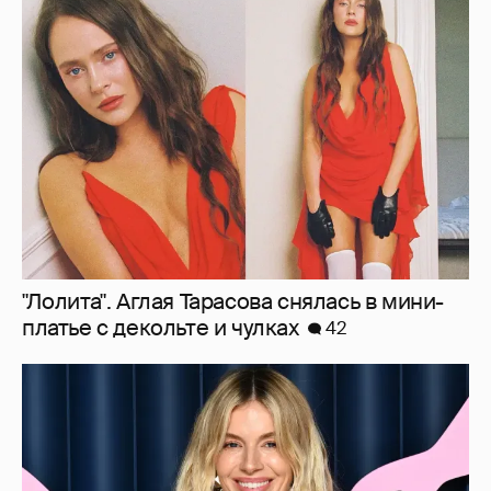
"Лолита". Аглая Тарасова снялась в мини-
платье с декольте и чулках
42
Сиенна Миллер раскрыла пол третьего
ребёнка и показала редкие фото с детьми
27