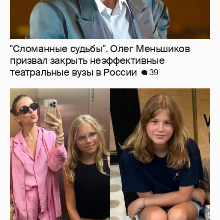
Внучки Светланы и Фёдора Бондарчук
отдыхают в Испании с матерью и братьями
32