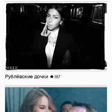
Рублёвские дочки
187