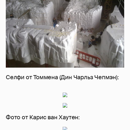
Селфи от Томмена (Дин Чарльз Чепмэн):
Фото от Карис ван Хаутен: