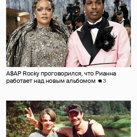
работает над новым альбомом
3
Максим Матвеев проводит время в походе
с сыновьями от Елизаветы Боярской
4