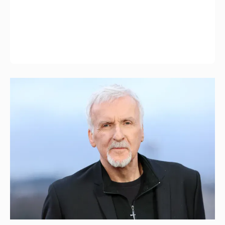
Режиссёр Джеймс Кэмерон заговорил о
завершении своей карьеры