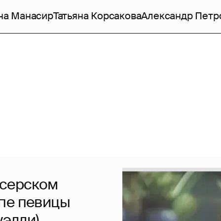
на Манасир
Татьяна Корсакова
Александр Петр
ссерском
пе певицы
уэлли)