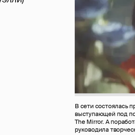
В сети состоялась п
выступающей под псе
The Mirror. А порабо
руководила творчес