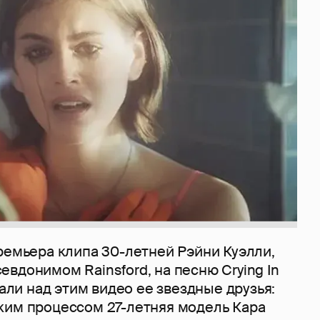
ремьера клипа 30-летней Рэйни Куэлли,
вдонимом Rainsford, на песню Crying In
тали над этим видео ее звездные друзья:
ким процессом 27-летняя модель Кара