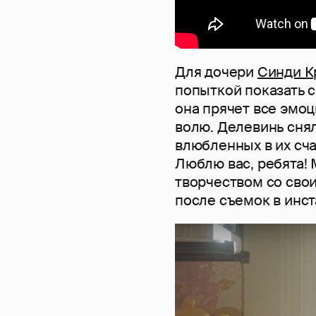
Для дочери
Синди К
попыткой показать 
она прячет все эмоц
волю. Делевинь сня
влюбленных в их сча
Люблю вас, ребята! 
творчеством со сво
после съемок в инст