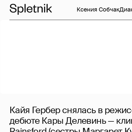
Ксения Собчак
Диа
Кайя Гербер снялась в режи
дебюте Кары Делевинь — кли
Rainsford (сестры Маргарет К