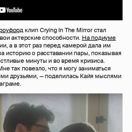
роуфорд
клип Crying In The Mirror стал
свои актерские способности.
На подиуме
ии, а в этот раз перед камерой дала им
ла историю о расставании пары, показывая
стливые минуты и во время кризиса.
Мне так повезло, что я могу заниматься
ими друзьями, — поделилась Кайя мыслями
аграме.