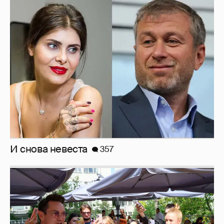
И снова невеста
357