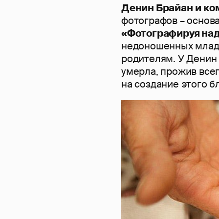
Денин Брайан
и ко
фотографов – основ
«Фотографируя на
недоношенных младе
родителям. У Денин 
умерла, прожив всег
на создание этого б