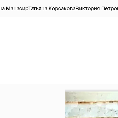
на Манасир
Татьяна Корсакова
Виктория Петро