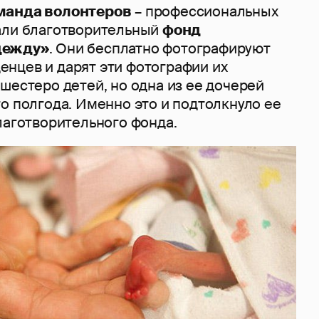
манда волонтеров
– профессиональных
али благотворительный
фонд
дежду»
. Они бесплатно фотографируют
нцев и дарят эти фотографии их
шестеро детей, но одна из ее дочерей
о полгода. Именно это и подтолкнуло ее
лаготворительного фонда.