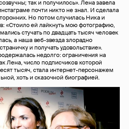
созвучны; так и получилось». Лена завела
 инстаграме почти никто не знал. И сделала
торонних. Но потом случилась Ника и
в: «Стоило ей лайкнуть мою фотографию,
мались стучать по двадцать тысяч человек
лась, а наша веб-звезда злорадно
страничку и получать удовольствие».
родержалась недолго: ограничения на
Так Лена, число подписчиков которой
десят тысяч, стала интернет-персонажем
ьной, хоть и сказочной биографией.