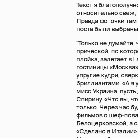
Текст я благополучно
относительно свеж,
Правда фоточки там 
поста были выбраны 
"Только не думайте, 
прической, по котор
плойка, залетает в L
гостиницы «Москва» 
упругие кудри, свер
бриллиантами. «А я 
мисс Украина, пусть
Спирину. «Что вы, ч
только. Через час б
фильмов о шеф-пова
Белоцерковской, а 
«Сделано в Италии»