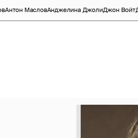
ов
Антон Маслов
Анджелина Джоли
Джон Войт