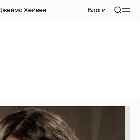
Джеймс Хейвен
Блоги