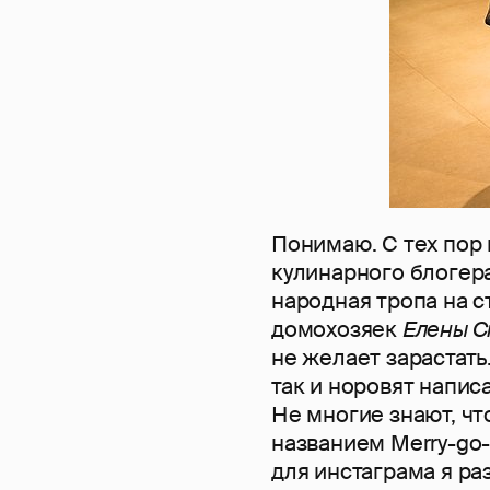
Понимаю. С тех пор 
кулинарного блогера
народная тропа на 
домохозяек
Елены С
не желает зарастать.
так и норовят напис
Не многие знают, чт
названием Merry-go-
для инстаграма я р