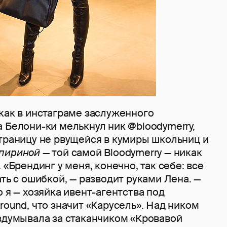
как в инстаграме заслуженного
 Белони-ки мелькнул ник @bloodymerry,
страницу не рвущейся в кумиры школьниц и
пириной
— той самой Bloodymerry — никак
 «Брендинг у меня, конечно, так себе: все
ать с ошибкой, — разводит руками Лена. —
о я — хозяйка ивент-агентства под
round, что значит «Карусель». Над ником
аздумывала за стаканчиком «Кровавой