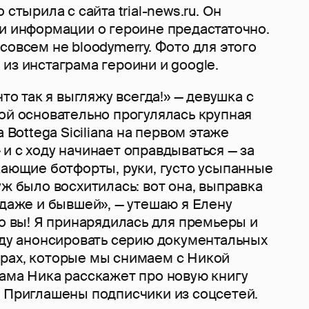
 стырила с сайта trial-news.ru. Он
 и информации о героине предастаточно.
совсем не bloodymerry. Фото для этого
из инстаграма героини и google.
что так я выгляжу всегда!» — девушка с
ой основательно прогулялась крупная
a Bottega Siciliana на первом этаже
и с ходу начинает оправдываться — за
кающие ботфорты, руки, густо усыпанные
уж было восхитилась: вот она, выправка
 даже и бывшей», — утешаю я Елену
то вы! Я принарядилась для премьеры и
уду анонсировать серию документальных
рах, которые мы снимаем с Никой
сама Ника расскажет про новую книгу
. Приглашены подписчики из соцсетей.