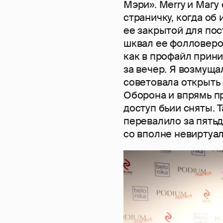
Мэри». Merry и Магу 
страничку, когда об
ее закрытой для пос
шквал ее фолловеро
как в профайл прини
за вечер. Я возмуща
советовала открыть 
Оборона и впрямь п
доступ бьии сняты. 
перевалило за пять
со вполне невиртуал