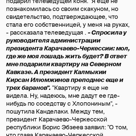
подарил телеведущей коня. "Я еще не
познакомилась со своим скакуном, но
свидетельство, подтверждающее, что
стала его собственницей, у меня на руках,
- рассказала телеведущая .
- Спросила у
руководителя администрации
президента Карачаево-Черкессии: мол,
где же моя лошадь жить будет? В ответ
мне подарили квартиру на Северном
Кавказе. А президент Калмыкии
Кирсан Илюмжинов преподнес еще и
трех баранов".
"Квартиру я еще не
видела. Ну, надеюсь, мне дадут ее где-
нибудь по соседству с Хлопониным", -
пошутила Канделаки. Между тем,
президент Карачаево-Черкесской
республики Борис Эбзеев заявил: "О том,
что глава Карачаево-Черкесской