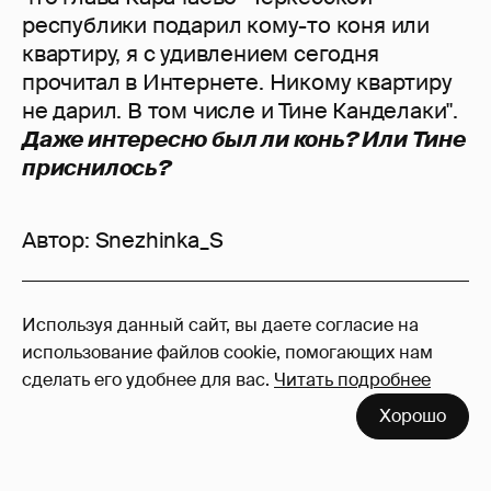
республики подарил кому-то коня или
квартиру, я с удивлением сегодня
прочитал в Интернете. Никому квартиру
не дарил. В том числе и Тине Канделаки".
Даже интересно был ли конь? Или Тине
приснилось?
Автор:
Snezhinka_S
5
Используя данный сайт, вы даете согласие на
Войдите в аккаунт
, чтобы читать и
использование файлов cookie, помогающих нам
оставлять комментарии
сделать его удобнее для вас.
Читать подробнее
Хорошо