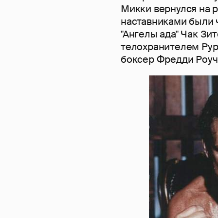
Микки вернулся на ри
наставниками были 
"Ангелы ада" Чак Зи
телохранителем Рур
боксер Фредди Роуч