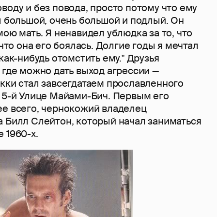
воду и без повода, просто потому что ему
л большой, очень большой и подлый. Он
мою мать. Я ненавидел ублюдка за то, что
 что она его боялась. Долгие годы я мечтал
как-нибудь отомстить ему." Друзья
 где можно дать выход агрессии —
икки стал завсегдатаем прославленного
а 5-й Улице Майами-Бич. Первым его
ее всего, чернокожий владелец
а Билл Слейтон, который начал заниматься
 1960-х.