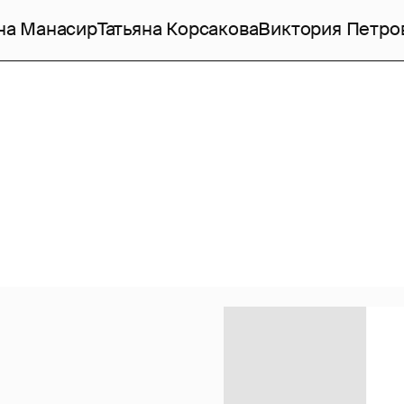
на Манасир
Татьяна Корсакова
Виктория Петро