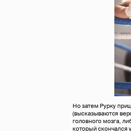
Но затем Рурку приш
(высказываются верс
головного мозга, ли
который скончался у