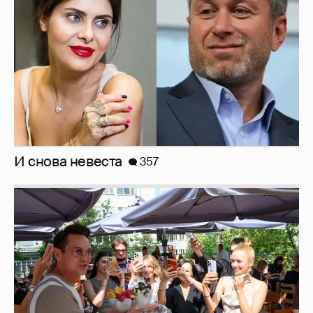
Анастасия Гребенкина, Женя Малахова,
Оксана Русланова и другие гости
фестиваля «Баланс вкуса и ритма»:
рассматриваем летние образы