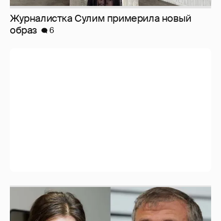
И снова невеста
357