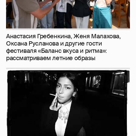
Рублёвские дочки
187
Неужели правда?
143