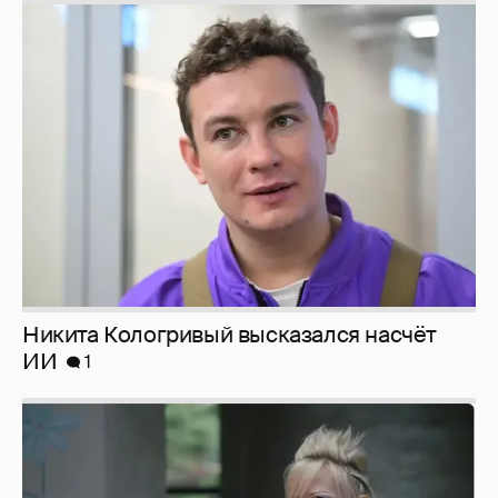
Никита Кологривый высказался насчёт
ИИ
1
Певица Глюкоза рассказала о съёмках для
эротического журнала
3