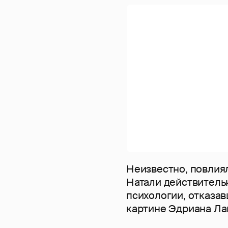
Неизвестно, повлияла
Натали действитель
психологии, отказа
картине Эдриана Ла