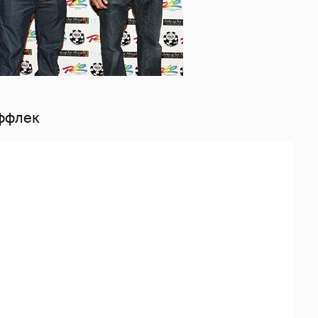
ффлек