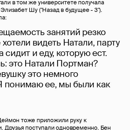
али в том же университете получала
Элизабет Шу ("Назад в будущее - 3").
ла:
сещаемость занятий резко
 хотели видеть Натали, парту
 сидит и еду, которую ест.
ь: это Натали Портман?
евушку это немного
Я понимаю ее, мы были как
Деймон тоже приложили руку к
и. Друзья поступали одновременно. Бен