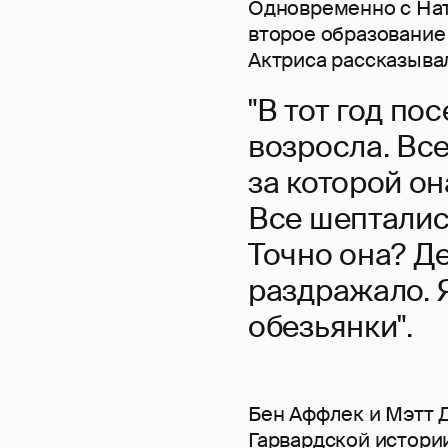
Одновременно с Нат
второе образование 
Актриса рассказыва
"В тот год по
возросла. Все
за которой она
Все шепталис
Точно она? Д
раздражало. 
обезьянки".
Бен Аффлек и Мэтт 
Гарвардской истори