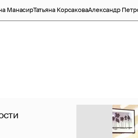
на Манасир
Татьяна Корсакова
Александр Петр
ости