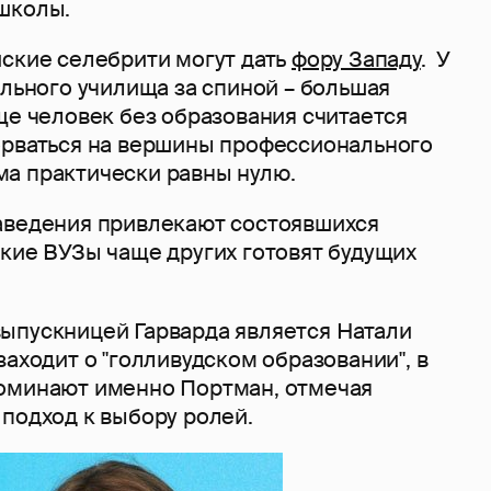
школы.
йские селебрити могут дать
фору Западу
. У
ального училища за спиной – большая
ще человек без образования считается
орваться на вершины профессионального
а практически равны нулю.
аведения привлекают состоявшихся
акие ВУЗы чаще других готовят будущих
ыпускницей Гарварда является Натали
заходит о "голливудском образовании", в
оминают именно Портман, отмечая
 подход к выбору ролей.