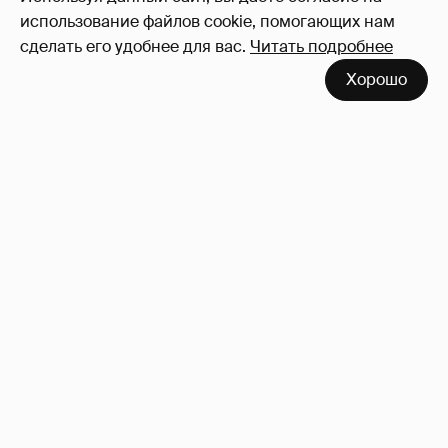
использование файлов cookie, помогающих нам
сделать его удобнее для вас.
Читать подробнее
Хорошо
Зачем нам вообще платить налоги? (или:
как работают наши деньги, когда мы
заикаемся о защите прав)