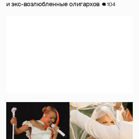
и экс-возлюбленные олигархов
104
"Душевность и лютое веселье". Клава Кока
опубликовала фото со свадебной
вечеринки
3