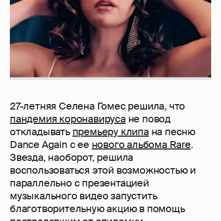
27-летняя Селена Гомес решила, что
пандемия коронавируса
не повод
откладывать
премьеру клипа
на песню
Dance Again с ее
нового альбома Rare
.
Звезда, наоборот, решила
воспользоваться этой возможностью и
параллельно с презентацией
музыкального видео запустить
благотворительную акцию в помощь