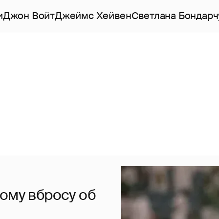
и
Джон Войт
Джеймс Хейвен
Светлана Бондарч
ому вбросу об