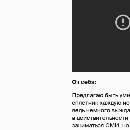
От себя:
Предлагаю быть умне
сплетник каждую но
ведь немного выжда
в действительности
заниматься СМИ, но ч