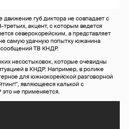
е движение губ диктора не совпадает с
-третьих, акцент, с которым ведется
яется северокорейским, а представляет
 не самую удачную попытку южанина
 сообщений ТВ КНДР.
елких несостыковок, которые очевидны
ситуацией в КНДР. Например, в ролике
терное для южнокорейской разговорной
тинг!", являющееся калькой с
 это не применяется.