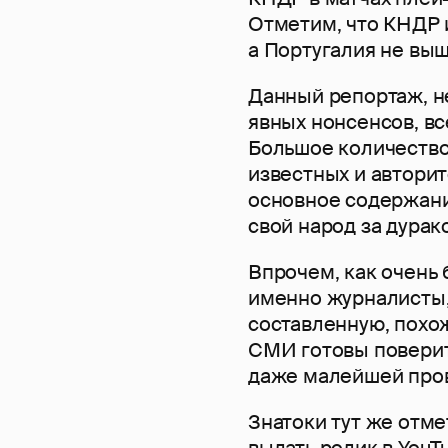
Отметим, что КНДР 
а Португалия не выш
Данный репортаж, не
явных нонсенсов, в
Большое количество
известных и авторит
основное содержани
свой народ за дурак
Впрочем, как очень 
именно журналисты, 
составленную, похож
СМИ готовы поверит
даже малейшей пров
Знатоки тут же отм
выдать ролик в YouT