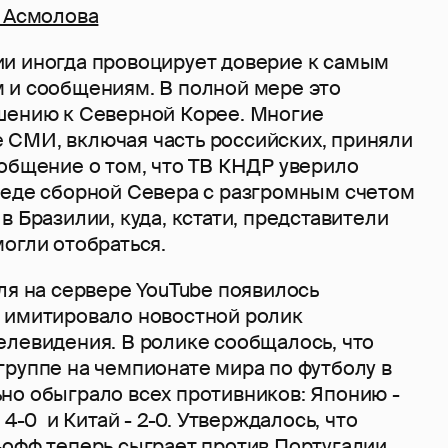
а Асмолова
и иногда провоцирует доверие к самым
 и сообщениям. В полной мере это
шению к Северной Корее. Многие
СМИ, включая часть российских, приняли
ообщение о том, что ТВ КНДР уверило
беде сборной Севера с разгромным счетом
в Бразилии, куда, кстати, представители
огли отобраться.
ля на сервере YouTube появилось
 имитировало новостной ролик
елевидения. В ролике сообщалось, что
группе на чемпионате мира по футболу в
но обыграло всех противников: Японию -
 4-0 и Китай - 2-0. Утверждалось, что
-офф теперь сыграет против Португалии.