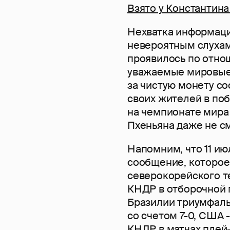
Взято у Константин
Нехватка информаци
невероятным слухам
проявилось по отно
уважаемые мировые 
за чистую монету с
своих жителей в по
на чемпионате мира 
Пхеньяна даже не см
Напомним, что 11 ию
сообщение, которое
северокорейского т
КНДР в отборочной 
Бразилии триумфаль
со счетом 7-0, США -
КНДР в матчах плей