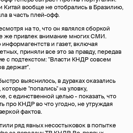
и Китай вообще не отобрались в Бразилию,
ла в часть плей-офф.
смотря на то, что он являлся сборкой
се же привлек внимание многих СМИ.
 информагентств и газет, включая
етных, приняли все это за правду, передав
е с подтекстом: "Власти КНДР совсем
ов держат".
быстро выяснилось, в дураках оказались
которые "попались" на уловку,
е, с единственной целью - показать, что
ь про КНДР во что угодно, не утруждая
еркой фактов.
етили ряд явных несостыковок в попытке
ube за передачу ТВ КНДР. Во-первых,