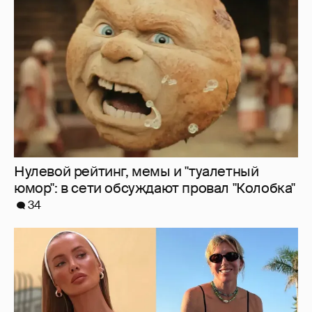
юмор": в сети обсуждают провал "Колобка"
34
Где и как отдыхают Zivert, Валя Карнавал и
дочери миллиардеров
8