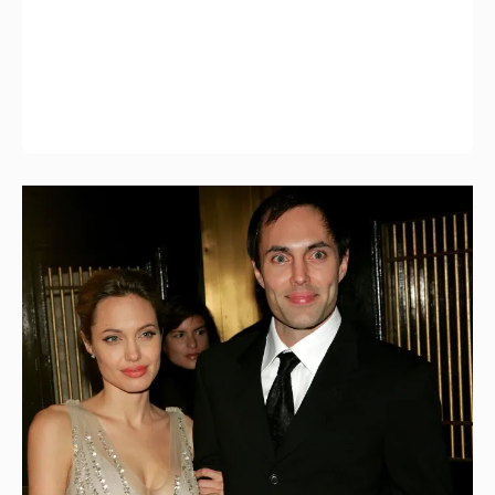
53-летний брат Анджелины Джоли
совершил каминг-аут* после развода с
женой
10