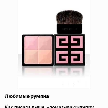
Любимые румяна
Как писала выше, «домазываю»
пудру