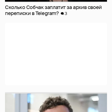
Сколько Собчак заплатит за архив своей
перeписки в Telegram?
3
Никита Кологривый высказался насчёт
ИИ
1