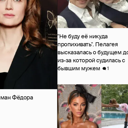
"Не буду её никуда
пропихивать". Пелагея
высказалась о будущем д
из-за которой судилась с
бывшим мужем
1
роман Фёдора