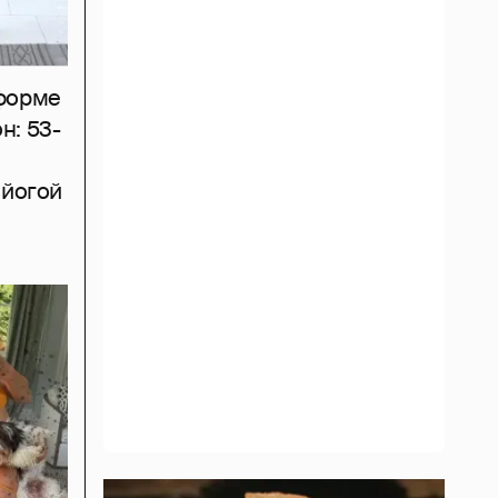
тформе
н: 53-
 йогой