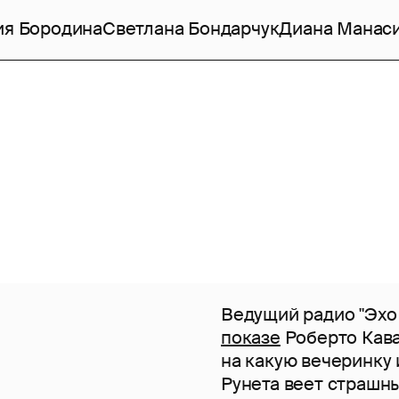
ия Бородина
Светлана Бондарчук
Диана Манас
Ведущий радио "Эх
показе
Роберто Кава
на какую вечеринку 
Рунета веет страшн