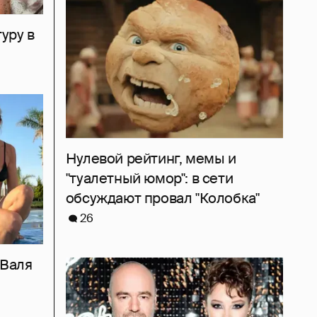
уру в
Нулевой рейтинг, мемы и
"туалетный юмор": в сети
обсуждают провал "Колобка"
26
 Валя