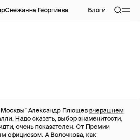
ир
Снежанна Георгиева
Блоги
о Москвы" Александр Плющев
вчерашнем
лли. Надо сказать, выбор знаменитости,
идти, очень показателен. От Премии
ым официозом. А Волочкова, как