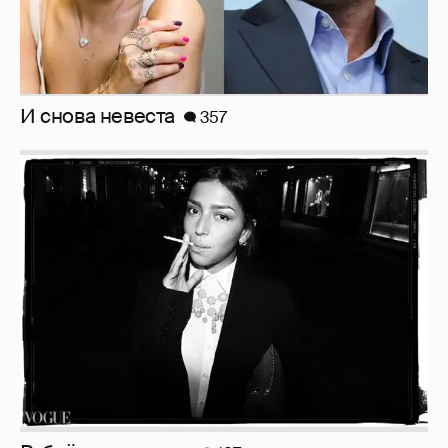
И снова невеста
357