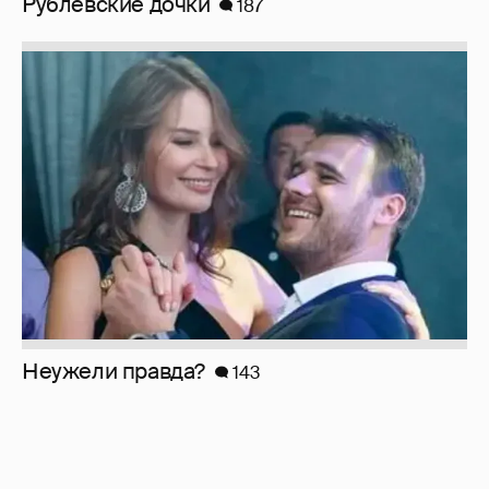
Рублёвские дочки
187
Неужели правда?
143