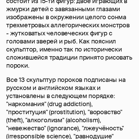
состоит из 15-ти фигур: двое играющих в
жмурки детей с завязанными глазами
изображены в окружении целого сонма
трехметровых аллегорических монстров
- жутковатых человеческих фигур с
головами зверей и рыб. Как пояснил
скульптор, именно так по исторически
сложившейся традиции принято рисовать
пороки.
Все 13 скульптур пороков подписаны на
русском и английском языках и
установлены в следующем порядке:
"наркомания" (drug addiction),
"проституция" (prostitution), "воровство"
(theft), "алкоголизм" (alcoholism),
"невежество" (ignorance), "лжеучёность"
(irresponsible science), "равнодушие"