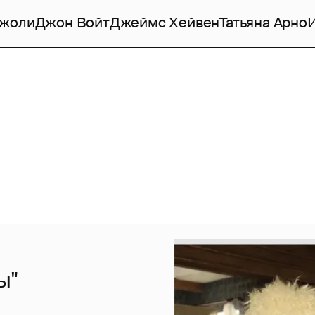
Джоли
Джон Войт
Джеймс Хейвен
Татьяна Арно
ы"