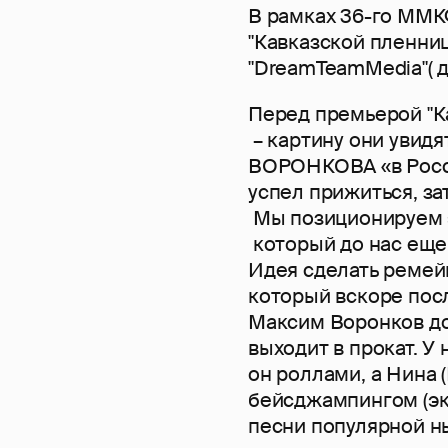
В рамках 36-го ММК
"Кавказской пленниц
"DreamTeamMedia"( д
Перед премьерой "К
– картину они увид
ВОРОНКОВА «в Росс
успел прижиться, за
Мы позиционируем э
который до нас еще
Идея сделать ремей
который вскоре пос
Максим Воронков доc
выходит в прокат. У
он роллами, а Нина 
бейсджампингом (экс
песни популярной н