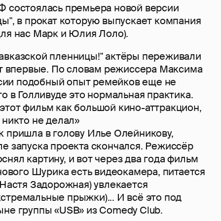
Ф состоялась премьера новой версии
ы", в прокат которую выпускает компания
ля нас Марк и Юлия Лоло).
авказской пленницы!" актёры переживали
ят впервые. По словам режиссера Максима
ии подобный опыт ремейков еще не
то в Голливуде это нормальная практика.
тот фильм как большой кино-аттракцион,
 никто не делал»
к пришла в голову Илье Олейникову,
ле запуска проекта скончался. Режиссёр
нял картину, и вот через два года фильм
 нового Шурика есть видеокамера, питается
(Настя Задорожная) увлекается
тремальные прыжки)... И всё это под
ыне группы «USB» из Comedy Club.