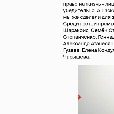
право на жизнь - ли
убедительно. А наск
мы же сделали для э
Среди гостей прем
Шаракоис, Семён Ст
Степанченко, Геннад
Александр Атанесян
Гузеев, Елена Конд
Чарышева.