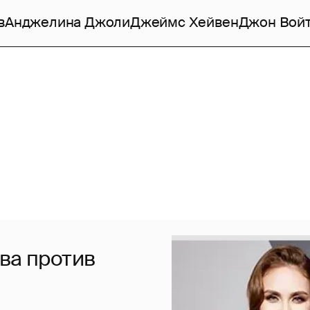
в
Анджелина Джоли
Джеймс Хейвен
Джон Вой
ва против