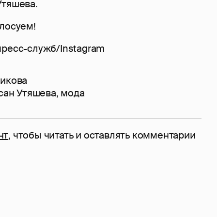
тяшева.
олосуем!
пресс-служб/Instagram
никова
сан Утяшева
,
мода
нт
, чтобы читать и оставлять комментарии