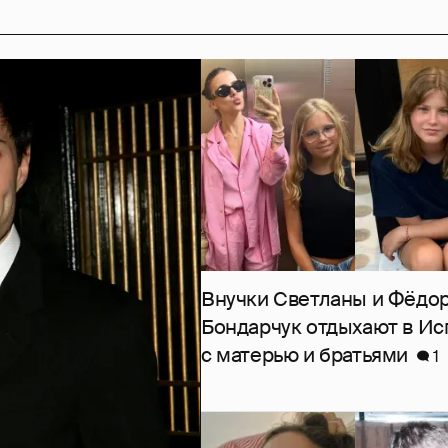
Внучки Светланы и Фёдо
Бондарчук отдыхают в Ис
с матерью и братьями
1