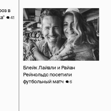
роз в
а"
41
Блейк Лайвли и Райан
Рейнольдс посетили
футбольный матч
6