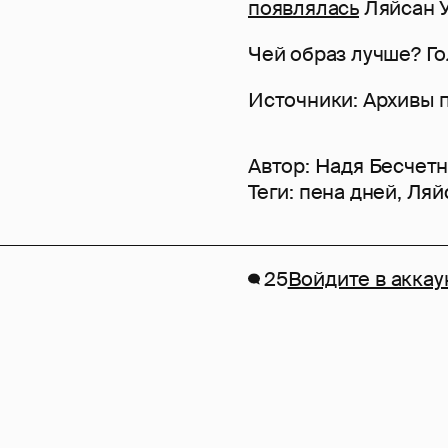
появлялась
Ляйсан У
Чей образ лучше? Г
Источники: Архивы 
Автор:
Надя Бесчет
Теги:
пена дней
,
Ляй
25
Войдите в аккау