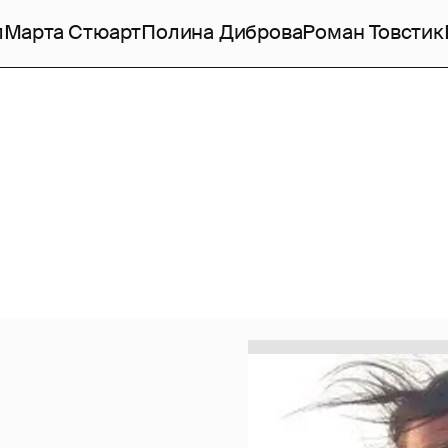
л
Марта Стюарт
Полина Диброва
Роман Товстик