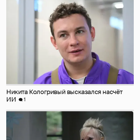
Никита Кологривый высказался насчёт
ИИ
1
Певица Глюкоза рассказала о съёмках для
эротического журнала
3