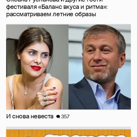
И снова невеста
357