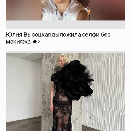
Журналистка Сулим примерила новый
образ
6